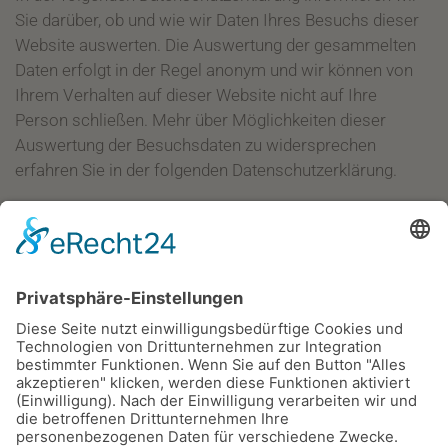
Sie darüber, ob und wie wir Daten Ihres Besuchs dieser
Website auswerten. Die Auswertung der gesammelten
Daten erfolgt in der Regel anonym und wir können von
Ihrem Verhalten auf dieser Website nicht auf Ihre
Person schließen. Mehr über Möglichkeiten dieser
Auswertung der Besuchsdaten zu widersprechen
erfahren Sie in der folgenden Datenschutzerklärung.
TLS-Verschlüsselung mit https
Wir verwenden https um Daten abhörsicher im Internet
zu übertragen (Datenschutz durch Technikgestaltung
Artikel 25 Absatz 1 DSGVO). Durch den Einsatz von TLS
(Transport Layer Security), einem
Verschlüsselungsprotokoll zur sicheren
Datenübertragung im Internet können wir den Schutz
vertraulicher Daten sicherstellen. Sie erkennen die
Benutzung dieser Absicherung der Datenübertragung am